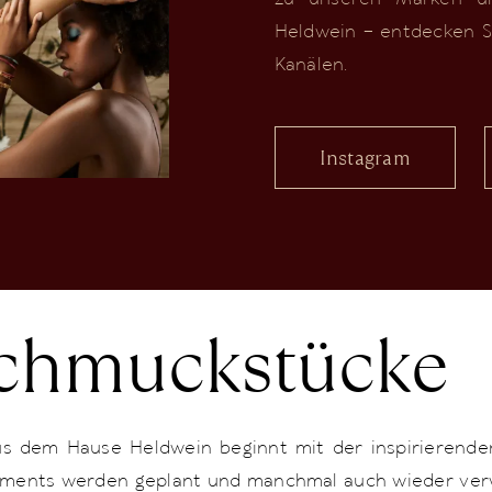
Heldwein – entdecken S
Kanälen.
Instagram
chmuckstücke
s dem Hause Heldwein beginnt mit der inspirierenden
ements werden geplant und manchmal auch wieder verwo