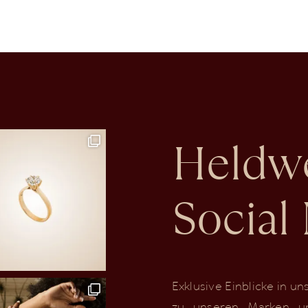
Heldw
Social
Exklusive Einblicke in u
zu unseren Marken u