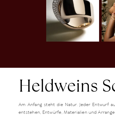
Heldweins S
Am Anfang steht die Natur.
Jeder Entwurf au
entstehen, Entwürfe, Materialien und Arrang