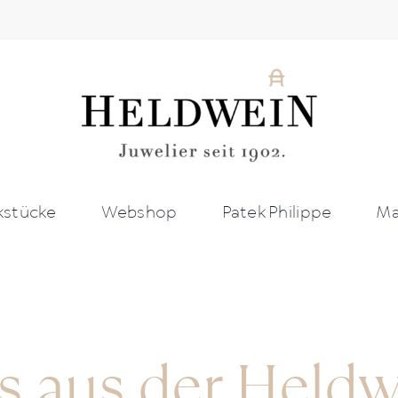
stücke
Webshop
Patek Philippe
Ma
s aus der Held