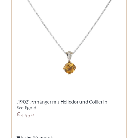
„1902“ Anhänger mit Heliodor und Collier in
Weißgold
€
4.450
In den Warenkorb