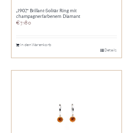
„1902“ Brillant-Solitär Ring mit
champagnerfarbenem Diamant
€
7.180
In den Warenkorb
Details