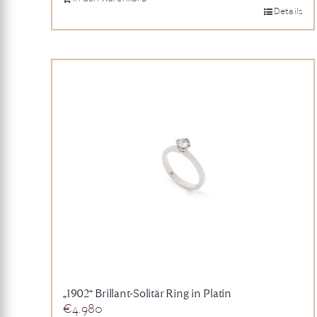
Details
„1902“ Brillant-Solitär Ring in Platin
€
4.980