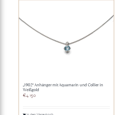
„1902“ Anhänger mit Aquamarin und Collier in
Weißgold
€
4.150
In den Warenkorb