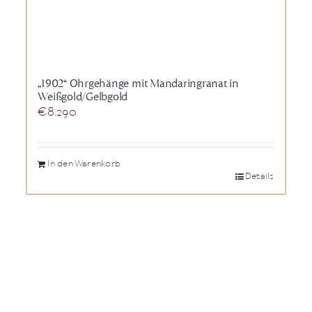
„1902“ Ohrgehänge mit Mandaringranat in
Weißgold/Gelbgold
€
8.290
In den Warenkorb
Details