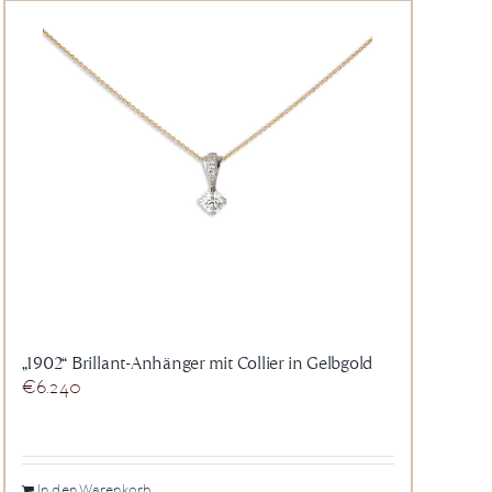
„1902“ Brillant-Anhänger mit Collier in Gelbgold
€
6.240
In den Warenkorb