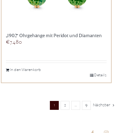
„1902“ Ohrgehänge mit Peridot und Diamanten
€
7.480
In den Warenkorb
Details
1
2
…
9
Nächster