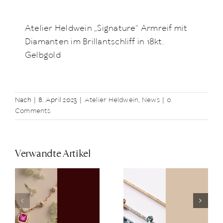
Atelier Heldwein „Signature“ Armreif mit
Diamanten im Brillantschliff in 18kt.
Gelbgold
Nach
|
8. April 2023
|
Atelier Heldwein
,
News
|
0
Comments
Verwandte Artikel
Clip-Ons für
Pomellato
neue
for Women –
t
Facetten am
Der Preis