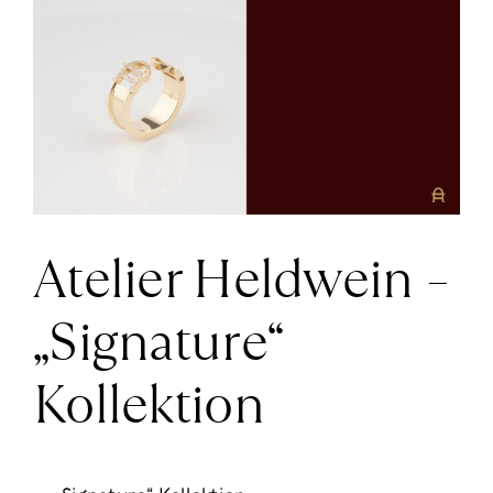
größer
News
ansehen
Über Uns
Kontakt
Atelier Heldwein –
+43 (0) 15125781
„Signature“
Kollektion