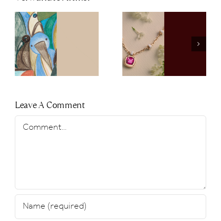
Clip-Ons für
Pomellato
neue
Spring Gift
Facetten am
Guide
Tennisarmb
Leave A Comment
Comment