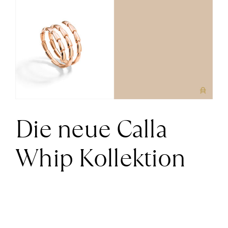
größer
News
ansehen
Über Uns
Kontakt
Die neue Calla
+43 (0) 15125781
Whip Kollektion