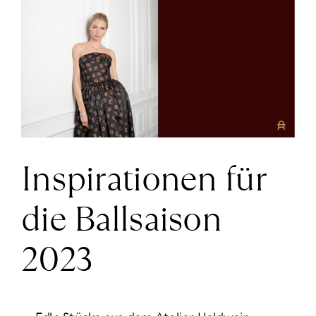
größer
News
ansehen
Über Uns
Kontakt
Inspirationen für
+43 (0) 15125781
die Ballsaison
2023