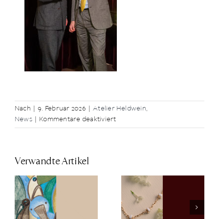
Nach
|
9. Februar 2026
|
Atelier Heldwein
,
für
News
|
Kommentare deaktiviert
Juwelier
Heldwein
und
Verwandte Artikel
der
Wiener
Opernball
Clip-Ons für
2026
Pomellato
neue
Spring Gift