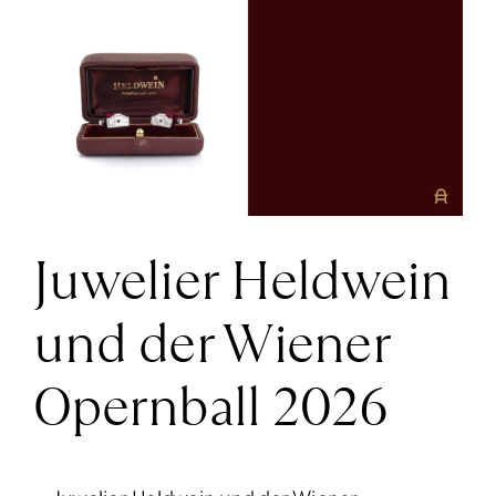
größer
News
ansehen
Über Uns
Kontakt
Juwelier Heldwein
+43 (0) 15125781
und der Wiener
Opernball 2026