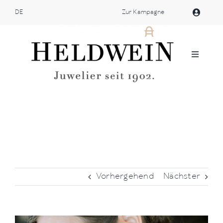
Zum
DE
Zur Kampagne
Inhalt
springen
Navigat
umschal
Atelier Heldwein
Schmuckstücke
Webshop
Vorhergehend
Nächster
Patek Philippe
Marken
Bild