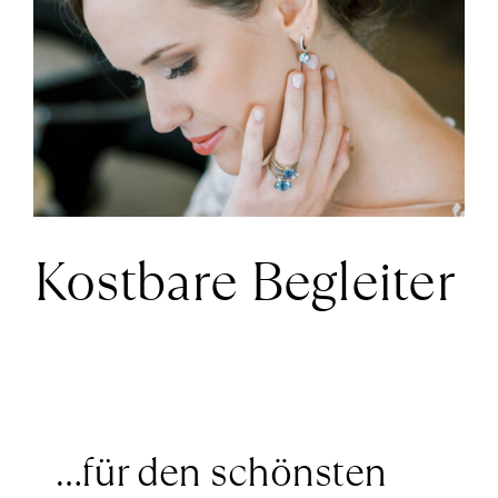
größer
News
ansehen
Über Uns
Kontakt
Kostbare Begleiter
+43 (0) 15125781
…für den schönsten