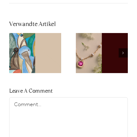
Verwandte Artikel
Clip-Ons für
Pomellato
neue
Spring Gift
Facetten am
Guide
Tennisarmb
Leave A Comment
Comment