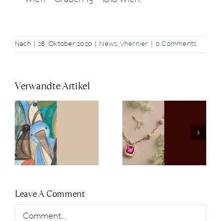
Nach
|
28. Oktober 2020
|
News
,
Vhernier
|
0 Comments
Verwandte Artikel
Clip-Ons für
Pomellato
neue
Spring Gift
Facetten am
Guide
Tennisarmb
Leave A Comment
Comment