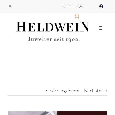
Zum
DE
Zur Kampagne
Inhalt
springen
Navigat
umschal
Atelier Heldwein
Schmuckstücke
Webshop
Vorhergehend
Nächster
Patek Philippe
Marken
Bild