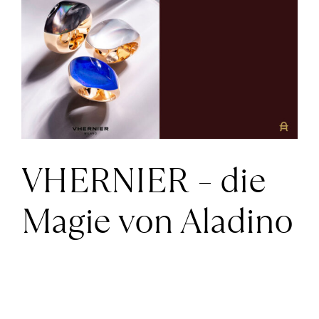
größer
News
ansehen
Über Uns
Kontakt
VHERNIER – die
+43 (0) 15125781
Magie von Aladino