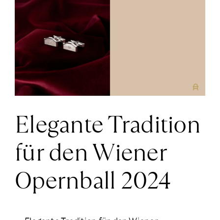
größer
News
ansehen
Über Uns
Kontakt
Elegante Tradition
+43 (0) 15125781
für den Wiener
Opernball 2024