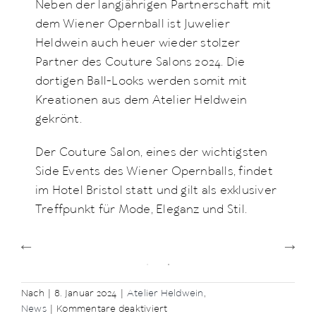
Neben der langjährigen Partnerschaft mit
dem Wiener Opernball ist Juwelier
Heldwein auch heuer wieder stolzer
Partner des Couture Salons 2024. Die
dortigen Ball-Looks werden somit mit
Kreationen aus dem Atelier Heldwein
gekrönt.
Der Couture Salon, eines der wichtigsten
Side Events des Wiener Opernballs, findet
im Hotel Bristol statt und gilt als exklusiver
Treffpunkt für Mode, Eleganz und Stil.
Nach
|
8. Januar 2024
|
Atelier Heldwein
,
für
News
|
Kommentare deaktiviert