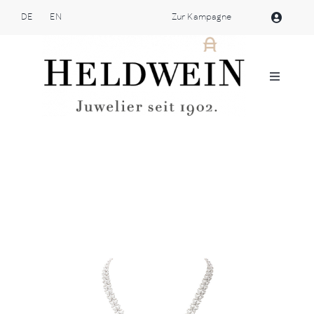
Zum
DE
EN
Zur Kampagne
Inhalt
springen
Navigat
umschal
Atelier Heldwein
Schmuckstücke
Webshop
Patek Philippe
Marken