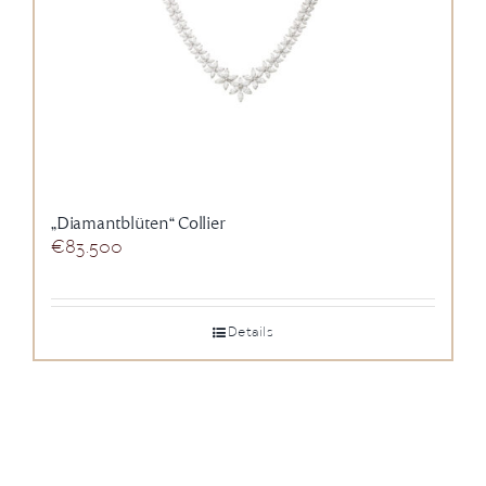
„Diamantblüten“ Collier
€
83.500
Details