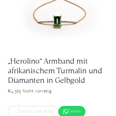
News
Über Uns
Kontakt
„Herolino“ Armband mit
+43 (0) 15125781
afrikanischem Turmalin und
Diamanten in Gelbgold
€
4.365
Nicht vorrätig
Zurück zum Shop
Teilen