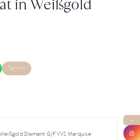
t in Weißgold
Termin
→
0 Weißgold Diamant G/F VVS Marquise