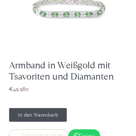
News
Über Uns
Kontakt
Armband in Weißgold mit
+43 (0) 15125781
Tsavoriten und Diamanten
€
49.980
In den Warenkorb
Zurück zum Shop
Teilen