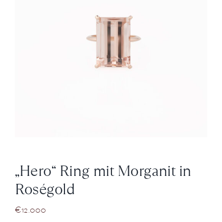
News
Über Uns
Kontakt
+43 (0) 15125781
„Hero“ Ring mit Morganit in
Roségold
€
12.000