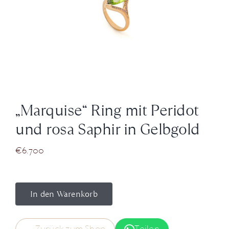
News
Über Uns
Kontakt
„Marquise“ Ring mit Peridot
+43 (0) 15125781
und rosa Saphir in Gelbgold
€
6.700
In den Warenkorb